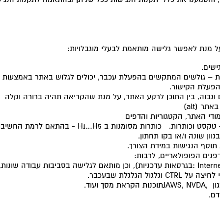
 מנת לאפשר גלישה מותאמת לבעלי מוגבלויות
:
ישים
.
 – גולשים המתקשים בהפעלת עכבר, יכולים לגלוש באתר באמצעות
פעלת הקישור.
וגבוה, בין התוכן לרקע האתר, על מנת שהקריאה תהיה ברורה וקלה
 באתר
(alt)
ודי האתר, הקטגוריות והדפים
 טקסט וכותרות. כותרות מסומנות ב
- H1…H5
בהתאם לרמת החשיבות
וון שונה ו/או בקו תחתון
.
תוסף הנגישות במידת הצורך.
ים הפופולאריים, לרבות:
: Intern
בגרסאות עדכניות), וכן מותאם לגלישה בסביבות עבודה שונות
י לחיצה על
CTRL
וגלגול הגלגלת שבעכבר
.
ון
JAWS, NVDA,
תוכנות הקראת מסך ועוד
.
דם.